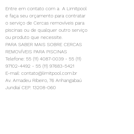
Entre em contato com a  A Limitpool 
e faça seu orçamento para contratar 
o serviço de Cercas removíveis para 
piscinas ou de qualquer outro serviço 
ou produto que necessite.
PARA SABER MAIS SOBRE 
CERCAS 
REMOVÍVEIS PARA PISCINAS
Telefone: 55 (11) 4087-0039 - 55 (11) 
97102-4492 - 55 (11) 97683-5421 
E-mail: 
contato@limitpool.com.br
Av. Amadeu Ribeiro, 76 Anhangabaú 
Jundiaí CEP: 13208-060
Com a Cerca de Proteção LIMITPOOL, 
você pode delimitar com precisão as 
áreas de acesso à sua piscina, 
mantendo distantes animais 
domésticos e crianças, as quais 