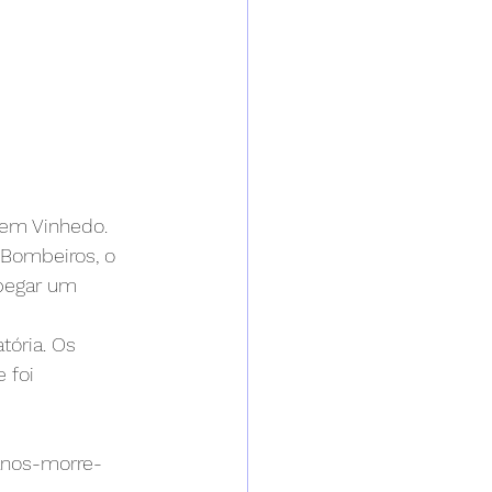
 em Vinhedo.
Bombeiros, o 
pegar um 
tória. Os 
 foi 
anos-morre-