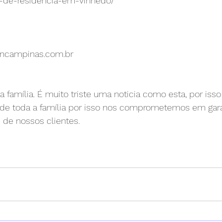
-de-residencia-em-vinhedo/
cbncampinas.com.br
 família. É muito triste uma noticia como esta, por iss
 de toda a família por isso nos comprometemos em gara
 de nossos clientes.