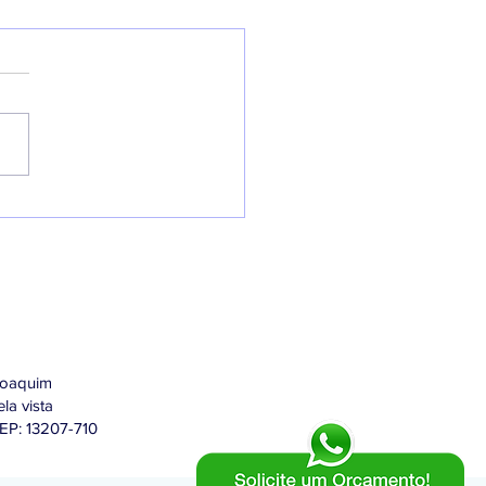
alação Limitpool - Cercas
víveis para piscinas
Joaquim
la vista
CEP: 13207-710