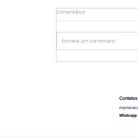
Comentários
Escreva um comentário
Instalação de Cercas
Removíveis para Piscinas
Contatos
marianar
Whatsapp