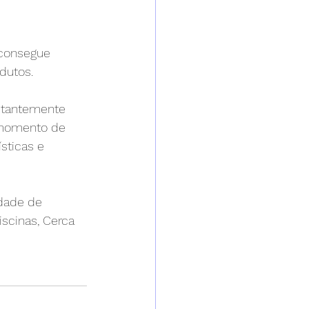
 consegue 
dutos.
stantemente 
 momento de 
sticas e 
dade de 
scinas, Cerca 