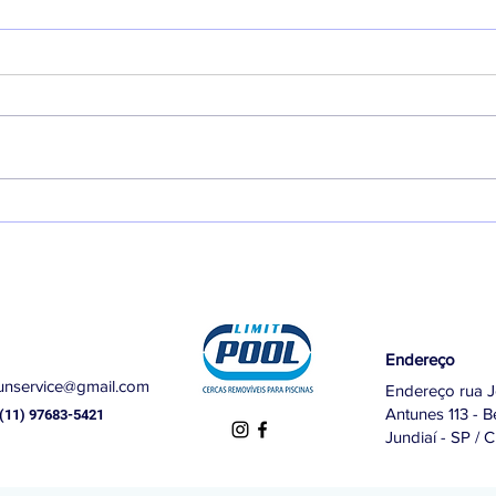
Segurança e proteção para
Inst
piscinas - Limitpool
Remo
Endereço
unservice@gmail.com
Endereço rua 
Antunes 113 - Be
(11) 97683-5421
Jundiaí - SP / 