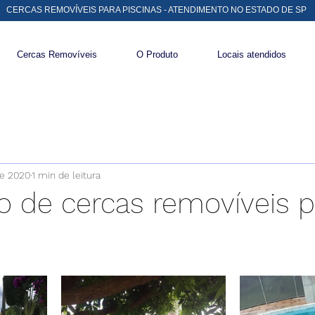
CERCAS REMOVÍVEIS PARA PISCINAS - ATENDIMENTO NO ESTADO DE SP
Cercas Removíveis
O Produto
Locais atendidos
de 2020
1 min de leitura
ão de cercas removíveis p