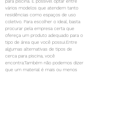
para piscina. É possível optar entre 
vários modelos que atendem tanto 
residências como espaços de uso 
coletivo. Para escolher o ideal, basta 
procurar pela empresa certa que 
ofereça um produto adequado para o 
tipo de área que você possui.Entre 
algumas alternativas de tipos de 
cerca para piscina, você 
encontra:Também não podemos dizer 
que um material é mais ou menos 
vantajoso para a cerca da piscina. O 
que vai determinar aquele ideal para 
seu espaço é o conjunto e sua 
necessidade. Assim, avalie o estilo da 
área, a decoração externa, o 
paisagismo, o tipo de construção e 
sua arquitetura.Ainda considere quem 
é o foco da proteção, porque, no caso 