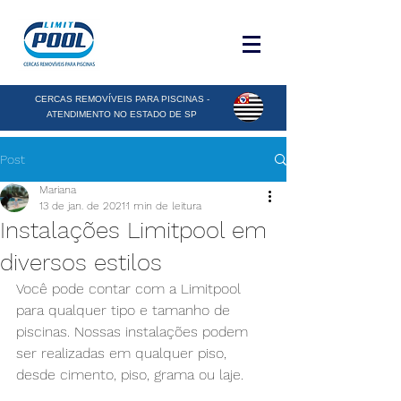
CERCAS REMOVÍVEIS PARA PISCINAS -
ATENDIMENTO NO ESTADO DE SP
Post
Mariana
13 de jan. de 2021
1 min de leitura
Instalações Limitpool em
diversos estilos
Você pode contar com a Limitpool 
para qualquer tipo e tamanho de 
piscinas. Nossas instalações podem 
ser realizadas em qualquer piso, 
desde cimento, piso, grama ou laje. 