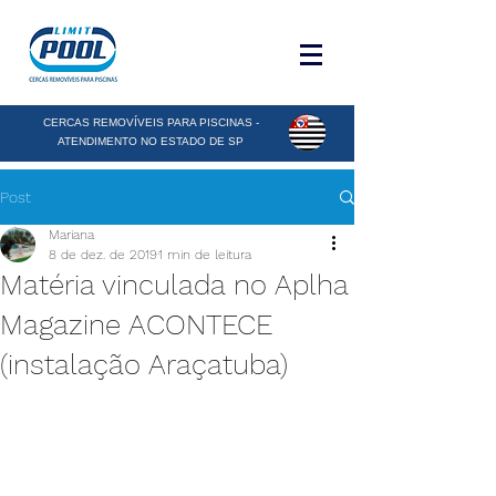
CERCAS REMOVÍVEIS PARA PISCINAS -
ATENDIMENTO NO ESTADO DE SP
Post
Mariana
8 de dez. de 2019
1 min de leitura
Matéria vinculada no Aplha
Magazine ACONTECE
(instalação Araçatuba)