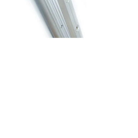
Buchas que podem ser
inseridas em qualquer
supercie
Maior segurança para seus filhos,
mais
tranquilidade
para toda a
família
A empresa que trouxe a tecnologia de
segurança para piscinas no Brasil oferece
instalações em qualquer superfície.