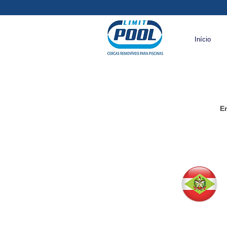
Início
En
Joinvi
Jarag