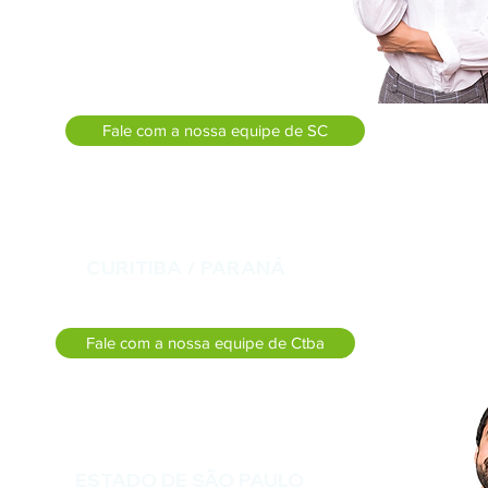
Itajaí
enau
Florianópolis
ras
o Sul
Fale com a nossa equipe de SC
CURITIBA / PARANÁ
Fale com a nossa equipe de Ctba
ESTADO DE SÃO PAULO