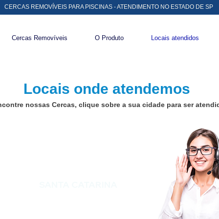
CERCAS REMOVÍVEIS PARA PISCINAS - ATENDIMENTO NO ESTADO DE SP
Cercas Removíveis
O Produto
Locais atendidos
Locais onde atendemos
contre nossas Cercas, clique sobre a sua cidade para ser atendi
SANTA CATARINA
Palhoça
lle
Balneário Camboriu
uá do Sul