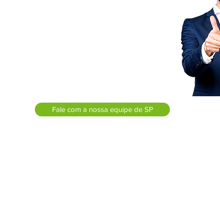
pital
Itatiba
Itupeva
Atibaia
Campinas
Valinhos
Louveira
Sorocaba
Indaiatuba
Boituva
Nova Odessa
a
Barueri
Litoral de SP
Fale com a nossa equipe de SP