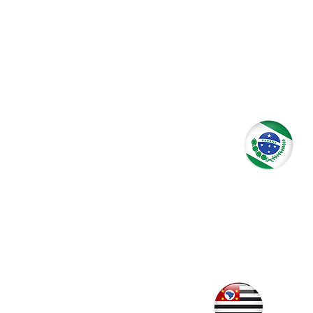
Blum
Piçar
Rio d